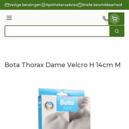
Ga naar de inhoud
Veilige betalingen
Apothekersadvies
Snelle beschikbaarheid
Menu
Zoek
Product, merk, categorie...
Bota Thorax Dame Velcro H 14cm M