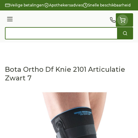
Ga naar de inhoud
Veilige betalingen
Apothekersadvies
Snelle beschikbaarheid
Menu
Zoek
Product, merk, categorie...
Bota Ortho Df Knie 2101 Articulatie
Zwart 7