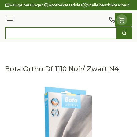
Ga naar de inhoud
Veilige betalingen
Apothekersadvies
Snelle beschikbaarheid
Menu
Zoek
Product, merk, categorie...
Bota Ortho Df 1110 Noir/ Zwart N4