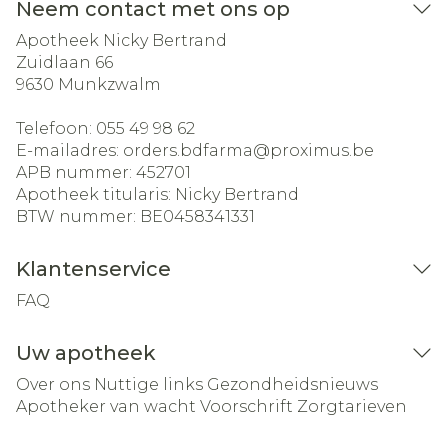
Neem contact met ons op
Apotheek Nicky Bertrand
Zuidlaan 66
9630
Munkzwalm
Telefoon:
055 49 98 62
E-mailadres:
orders.bdfarma@
proximus.be
APB nummer:
452701
Apotheek titularis:
Nicky Bertrand
BTW nummer:
BE0458341331
Klantenservice
FAQ
Uw apotheek
Over ons
Nuttige links
Gezondheidsnieuws
Apotheker van wacht
Voorschrift
Zorgtarieven