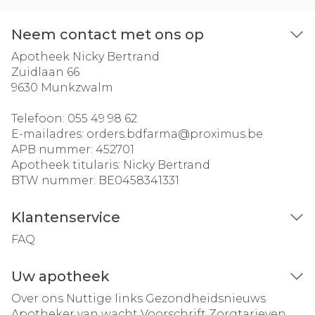
Neem contact met ons op
Apotheek Nicky Bertrand
Zuidlaan 66
9630
Munkzwalm
Telefoon:
055 49 98 62
E-mailadres:
orders.bdfarma@
proximus.be
APB nummer:
452701
Apotheek titularis:
Nicky Bertrand
BTW nummer:
BE0458341331
Klantenservice
FAQ
Uw apotheek
Over ons
Nuttige links
Gezondheidsnieuws
Apotheker van wacht
Voorschrift
Zorgtarieven