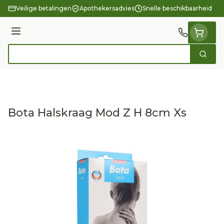
Ga naar de inhoud
Veilige betalingen
Apothekersadvies
Snelle beschikbaarheid
Menu
Zoek
Product, merk, categorie...
Bota Halskraag Mod Z H 8cm Xs