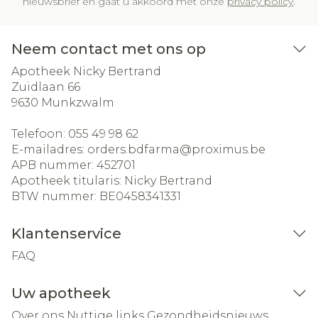
nieuwsbrief en gaat u akkoord met onze
privacy policy
.
Neem contact met ons op
Apotheek Nicky Bertrand
Zuidlaan 66
9630
Munkzwalm
Telefoon:
055 49 98 62
E-mailadres:
orders.bdfarma@
proximus.be
APB nummer:
452701
Apotheek titularis:
Nicky Bertrand
BTW nummer:
BE0458341331
Klantenservice
FAQ
Uw apotheek
Over ons
Nuttige links
Gezondheidsnieuws