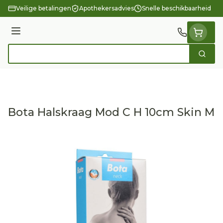
Ga naar de inhoud
Veilige betalingen
Apothekersadvies
Snelle beschikbaarheid
Menu
Zoek
Product, merk, categorie...
Bota Halskraag Mod C H 10cm Skin M