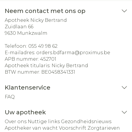
Neem contact met ons op
Apotheek Nicky Bertrand
Zuidlaan 66
9630
Munkzwalm
Telefoon:
055 49 98 62
E-mailadres:
orders.bdfarma@
proximus.be
APB nummer:
452701
Apotheek titularis:
Nicky Bertrand
BTW nummer:
BE0458341331
Klantenservice
FAQ
Uw apotheek
Over ons
Nuttige links
Gezondheidsnieuws
Apotheker van wacht
Voorschrift
Zorgtarieven