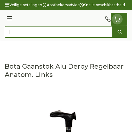
Ga naar de inhoud
Veilige betalingen
Apothekersadvies
Snelle beschikbaarheid
Menu
Zoek
Product, merk, categorie...
Bota Gaanstok Alu Derby Regelbaar
Anatom. Links