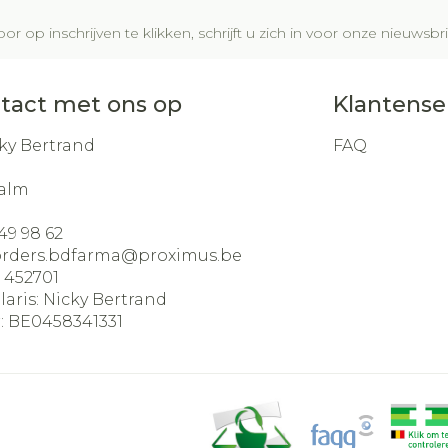
or op inschrijven te klikken, schrijft u zich in voor onze nieuws
tact met ons op
Klantense
ky Bertrand
FAQ
alm
49 98 62
orders.bdfarma@
proximus.be
:
452701
laris:
Nicky Bertrand
:
BE0458341331