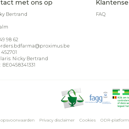
tact met ons op
Klantense
ky Bertrand
FAQ
alm
49 98 62
orders.bdfarma@
proximus.be
:
452701
laris:
Nicky Bertrand
:
BE0458341331
oopsvoorwaarden
Privacy disclaimer
Cookies
ODR-platform