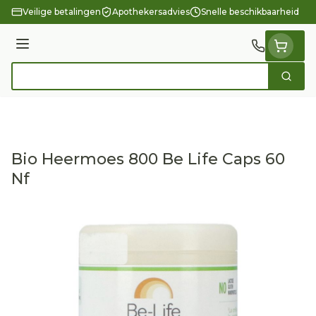
Ga naar de inhoud
Veilige betalingen
Apothekersadvies
Snelle beschikbaarheid
Menu
Zoek
Product, merk, categorie...
Bio Heermoes 800 Be Life Caps 60
Nf