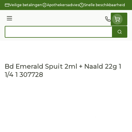
Ga naar de inhoud
Veilige betalingen
Apothekersadvies
Snelle beschikbaarheid
Menu
Zoek
Product, merk, categorie...
Bd Emerald Spuit 2ml + Naald 22g 1
1/4 1 307728