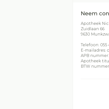
slijmhoest
Batterijen
Handhygiëne
Massagebalse
Neem con
Toebehoren
Manicure & pe
inhalatie
Steriel materia
Apotheek Nic
Zuidlaan 66
Mond
Hormonaal stel
9630
Munkzw
Droge mond
Telefoon:
055 
Elektrische ta
E-mailadres:
APB nummer
Interdentaal - f
Apotheek titu
Kunstgebit
BTW nummer
Toon meer