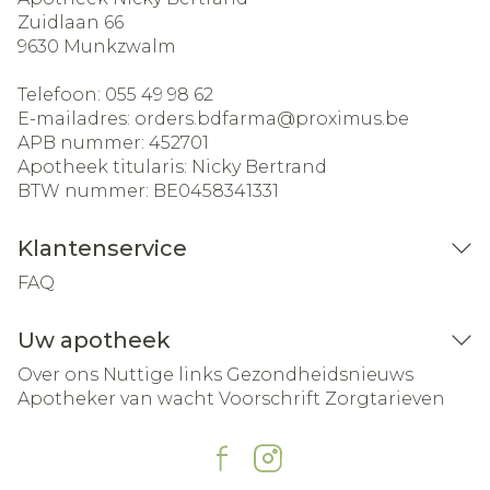
Zuidlaan 66
9630
Munkzwalm
Telefoon:
055 49 98 62
E-mailadres:
orders.bdfarma@
proximus.be
APB nummer:
452701
Apotheek titularis:
Nicky Bertrand
BTW nummer:
BE0458341331
Klantenservice
FAQ
Uw apotheek
Over ons
Nuttige links
Gezondheidsnieuws
Apotheker van wacht
Voorschrift
Zorgtarieven