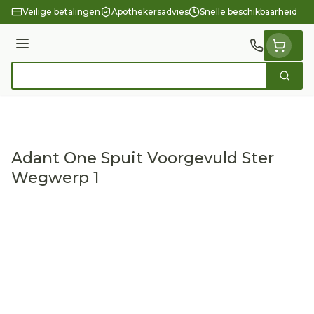
Ga naar de inhoud
Veilige betalingen
Apothekersadvies
Snelle beschikbaarheid
Menu
Zoek
Product, merk, categorie...
Adant One Spuit Voorgevuld Ster
Wegwerp 1