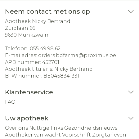
Neem contact met ons op
Apotheek Nicky Bertrand
Zuidlaan 66
9630
Munkzwalm
Telefoon:
055 49 98 62
E-mailadres:
orders.bdfarma@
proximus.be
APB nummer:
452701
Apotheek titularis:
Nicky Bertrand
BTW nummer:
BE0458341331
Klantenservice
FAQ
Uw apotheek
Over ons
Nuttige links
Gezondheidsnieuws
Apotheker van wacht
Voorschrift
Zorgtarieven