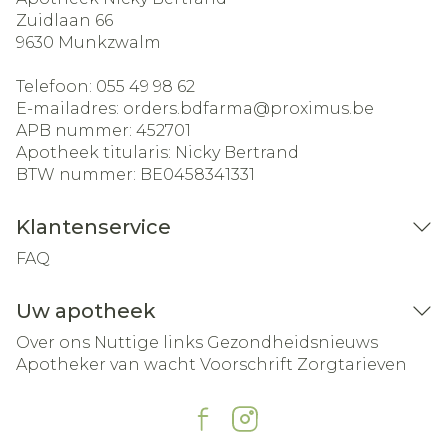
Zuidlaan 66
9630
Munkzwalm
Telefoon:
055 49 98 62
E-mailadres:
orders.bdfarma@
proximus.be
APB nummer:
452701
Apotheek titularis:
Nicky Bertrand
BTW nummer:
BE0458341331
Klantenservice
FAQ
Uw apotheek
Over ons
Nuttige links
Gezondheidsnieuws
Apotheker van wacht
Voorschrift
Zorgtarieven