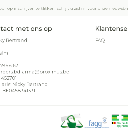
or op inschrijven te klikken, schrijft u zich in voor onze nieuws
tact met ons op
Klantense
ky Bertrand
FAQ
alm
49 98 62
orders.bdfarma@
proximus.be
:
452701
laris:
Nicky Bertrand
:
BE0458341331