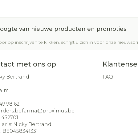
 hoogte van nieuwe producten en promoties
or op inschrijven te klikken, schrijft u zich in voor onze nieuws
tact met ons op
Klantense
ky Bertrand
FAQ
alm
49 98 62
orders.bdfarma@
proximus.be
:
452701
laris:
Nicky Bertrand
:
BE0458341331