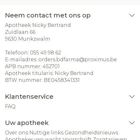
Neem contact met ons op
Apotheek Nicky Bertrand
Zuidlaan 66
9630
Munkzwalm
Telefoon:
055 49 98 62
E-mailadres:
orders.bdfarma@
proximus.be
APB nummer:
452701
Apotheek titularis:
Nicky Bertrand
BTW nummer:
BE0458341331
Klantenservice
FAQ
Uw apotheek
Over ons
Nuttige links
Gezondheidsnieuws
Apotheker van wacht
Voorschrift
Zorgtarieven