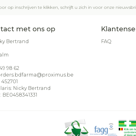
Glauco
Make-u
Ademhal
or op inschrijven te klikken, schrijft u zich in voor onze nieuws
gebrui
Nagels
Toon m
m en
Badkam
dicure
Eyeline
Allergie
Nagellak
al
Bed
tact met ons op
Klantense
Mascar
Oor
Kalk- en schimmelnagels
Doorlig
sel
Oogsc
ky Bertrand
FAQ
Nagelbijten
Anti tumor middelen
Toon m
Toon m
Nagelversterkend
alm
ndenborstels
Toon meer
49 98 62
Snurken
los
orders.bdfarma@
proximus.be
:
452701
Supplementen
laris:
Nicky Bertrand
:
BE0458341331