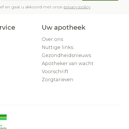
Buik
om
p penselen en
ing en zuurstof
Doffe huid
brief en gaat u akkoord met onze
privacy policy
.
Diverse geneesmiddelen
ksvoorwerpen
Arm
eer
er
Toon meer
r - oogpotlood
Elleboog
rvice
Uw apotheek
a
Enkel en voet
Haar
Zelfbruiner
gen - decubitis
haduw
Over ons
Toon meer
eer
Nuttige links
eer
Gezondheidsnieuws
Scheren
Apotheker van wacht
Voorschrift
Zorgtarieven
CBD