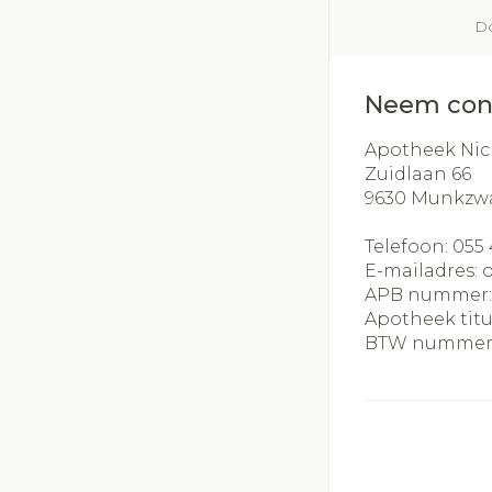
slijmhoest
Batterijen
Do
Handhygiëne
Massagebalse
Toebehoren
Manicure & pe
inhalatie
Steriel materia
Neem con
Mond
Hormonaal stel
Apotheek Nic
Zuidlaan 66
Droge mond
9630
Munkzw
Elektrische ta
Telefoon:
055 
Interdentaal - f
E-mailadres:
Kunstgebit
APB nummer
Apotheek titu
Toon meer
BTW nummer