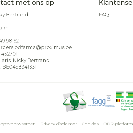
tact met ons op
Klantense
ky Bertrand
FAQ
alm
49 98 62
orders.bdfarma@
proximus.be
:
452701
laris:
Nicky Bertrand
:
BE0458341331
oopsvoorwaarden
Privacy disclaimer
Cookies
ODR-platform