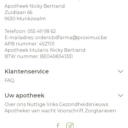
Apotheek Nicky Bertrand
Zuidlaan 66
9630
Munkzwalm
Telefoon:
055 49 98 62
E-mailadres:
orders.bdfarma@
proximus.be
APB nummer:
452701
Apotheek titularis:
Nicky Bertrand
BTW nummer:
BE0458341331
Klantenservice
FAQ
Uw apotheek
Over ons
Nuttige links
Gezondheidsnieuws
Apotheker van wacht
Voorschrift
Zorgtarieven