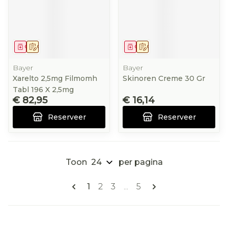
Geneesmiddel
Op voorschrift
Geneesmiddel
Op voorschrift
Bayer
Bayer
Xarelto 2,5mg Filmomh
Skinoren Creme 30 Gr
Tabl 196 X 2,5mg
€ 82,95
€ 16,14
Reserveer
Reserveer
Toon
per pagina
Pagina's
U lees momenteel pagina
Pagina
Pagina
Pagina
1
2
3
...
5