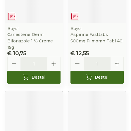
Geneesmiddel
Geneesmiddel
Bayer
Bayer
Canestene Derm
Aspirine Fasttabs
Bifonazole 1 % Creme
500mg Filmomh Tabl 40
15g
€ 10,75
€ 12,55
Aantal
Aantal
Bestel
Bestel