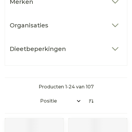
Merken
filter
Organisaties
filter
Dieetbeperkingen
filter
Producten
1
-
24
van
107
Sorteer op: