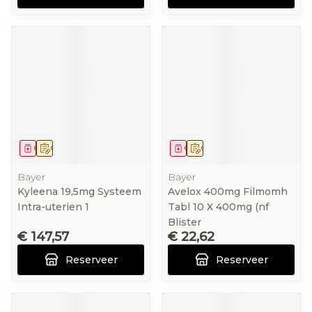
Geneesmiddel
Op voorschrift
Geneesmiddel
Op voorschrift
Bayer
Bayer
Kyleena 19,5mg Systeem
Avelox 400mg Filmomh
Intra-uterien 1
Tabl 10 X 400mg (nf
Blister
€ 147,57
€ 22,62
Reserveer
Reserveer