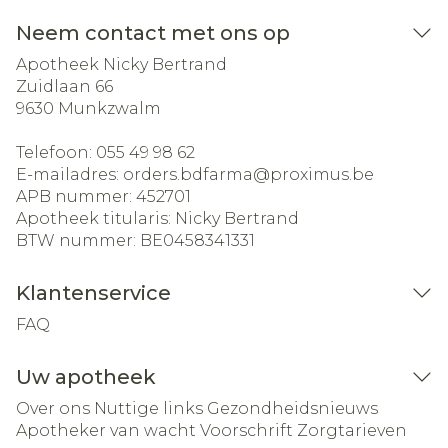
Neem contact met ons op
Apotheek Nicky Bertrand
Zuidlaan 66
9630
Munkzwalm
Telefoon:
055 49 98 62
E-mailadres:
orders.bdfarma@
proximus.be
APB nummer:
452701
Apotheek titularis:
Nicky Bertrand
BTW nummer:
BE0458341331
Klantenservice
FAQ
Uw apotheek
Over ons
Nuttige links
Gezondheidsnieuws
Apotheker van wacht
Voorschrift
Zorgtarieven