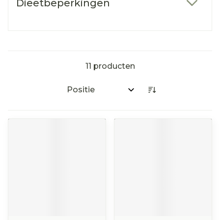
Dieetbeperkingen
filter
11
producten
Sorteer op: