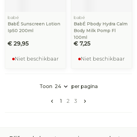
babé
babé
BabÉ Sunscreen Lotion
BabÉ Pbody Hydra Calm
Ip50 200ml
Body Milk Pomp Fl
100ml
€ 29,95
€ 7,25
Niet beschikbaar
Niet beschikbaar
Toon
per pagina
Pagina's
U lees momenteel pagina
Pagina
Pagina
1
2
3