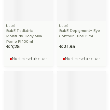
babé
babé
BabÉ Pediatric
BabÉ Depigment+ Eye
Moisturis. Body Milk
Contour Tube 15ml
Pomp Fl 100ml
€ 7,25
€ 31,95
Niet beschikbaar
Niet beschikbaar