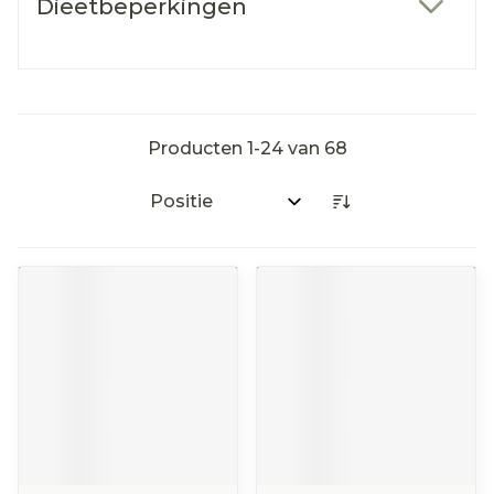
Dieetbeperkingen
filter
Producten
1
-
24
van
68
Sorteer op: