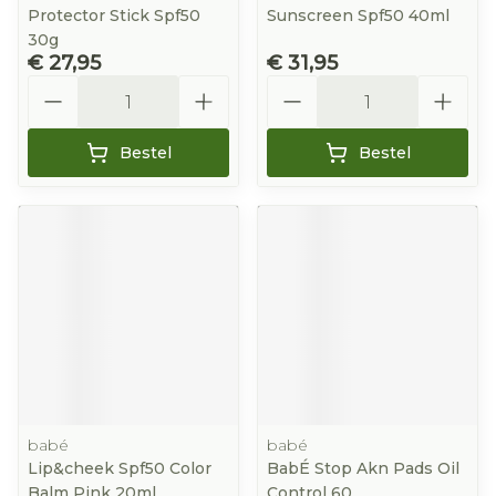
Protector Stick Spf50
Sunscreen Spf50 40ml
30g
€ 27,95
€ 31,95
Aantal
Aantal
Bestel
Bestel
babé
babé
Lip&cheek Spf50 Color
BabÉ Stop Akn Pads Oil
Balm Pink 20ml
Control 60