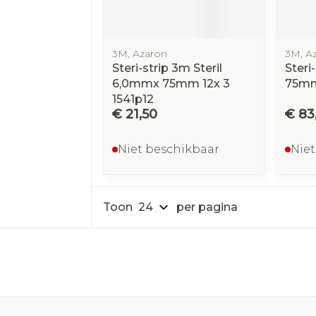
3M, Azaron
3M, A
Steri-strip 3m Steril
Steri
6,0mmx 75mm 12x 3
75mm
1541p12
€ 21,50
€ 83
Niet beschikbaar
Niet
Toon
per pagina