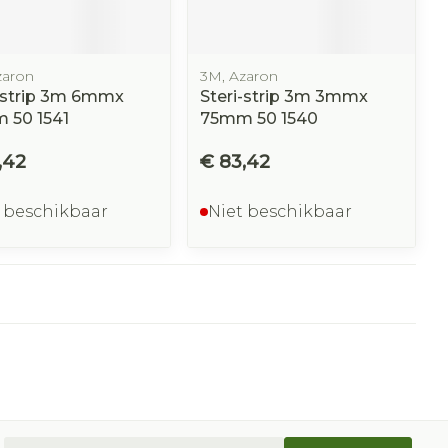
zaron
3M, Azaron
-strip 3m 6mmx
Steri-strip 3m 3mmx
 50 1541
75mm 50 1540
,42
€ 83,42
 beschikbaar
Niet beschikbaar
E-mail adres