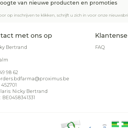
 hoogte van nieuwe producten en promoties
or op inschrijven te klikken, schrijft u zich in voor onze nieuws
tact met ons op
Klantense
ky Bertrand
FAQ
alm
49 98 62
orders.bdfarma@
proximus.be
:
452701
laris:
Nicky Bertrand
:
BE0458341331