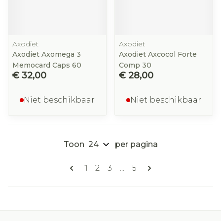
Axodiet
Axodiet
Axodiet Axomega 3
Axodiet Axcocol Forte
Memocard Caps 60
Comp 30
€ 32,00
€ 28,00
Niet beschikbaar
Niet beschikbaar
Toon
per pagina
Pagina's
U lees momenteel pagina
Pagina
Pagina
Pagina
1
2
3
...
5