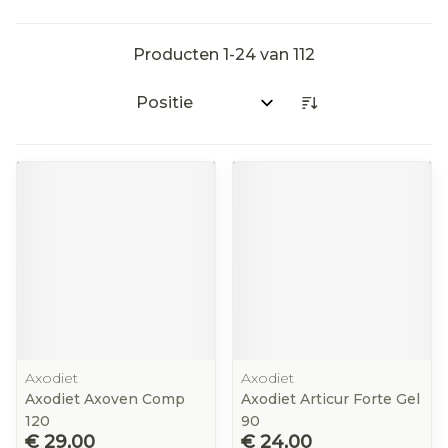
Producten
1
-
24
van
112
Sorteer op:
Axodiet
Axodiet
Axodiet Axoven Comp
Axodiet Articur Forte Gel
120
90
€ 29,00
€ 24,00