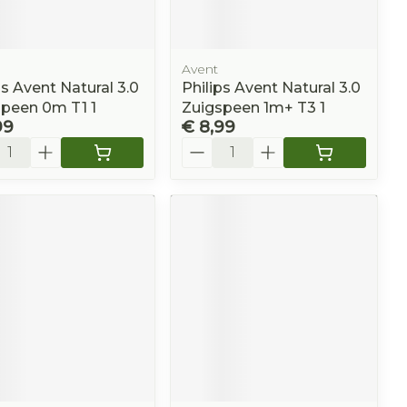
Avent
ps Avent Natural 3.0
Philips Avent Natural 3.0
peen 0m T1 1
Zuigspeen 1m+ T3 1
99
€ 8,99
l
Aantal