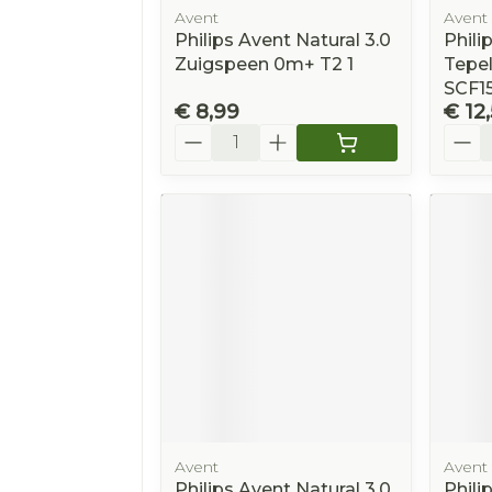
Avent
Avent
Philips Avent Natural 3.0
Phili
Zuigspeen 0m+ T2 1
Tepe
SCF1
€ 8,99
€ 12
Aantal
Aanta
Avent
Avent
Philips Avent Natural 3.0
Phili