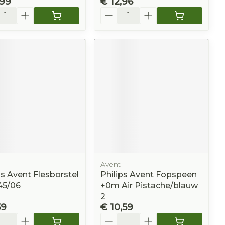
,99
€ 12,96
l
Aantal
Avent
ps Avent Flesborstel
Philips Avent Fopspeen
45/06
+0m Air Pistache/blauw
2
59
€ 10,59
l
Aantal