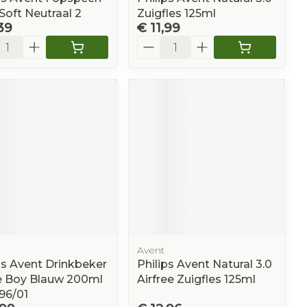
oft Neutraal 2
Zuigfles 125ml
39
€ 11,99
l
Aantal
Avent
ps Avent Drinkbeker
Philips Avent Natural 3.0
e Boy Blauw 200ml
Airfree Zuigfles 125ml
96/01