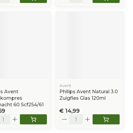
Avent
ps Avent
Philips Avent Natural 3.0
tkompres
Zuigfles Glas 120ml
acht 60 Scf254/61
59
€ 14,99
l
Aantal