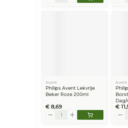
Avent
Avent
Philips Avent Lekvrije
Phili
Beker Roze 200ml
Bors
Dag/n
€ 8,69
€ 11,
Aantal
Aanta