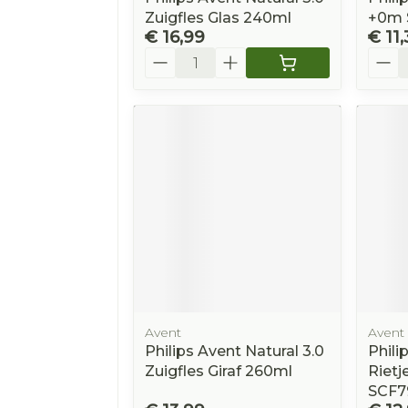
Zuigfles Glas 240ml
+0m S
€ 16,99
€ 11,
Aantal
Aanta
Avent
Avent
Philips Avent Natural 3.0
Phili
Zuigfles Giraf 260ml
Rietj
SCF7