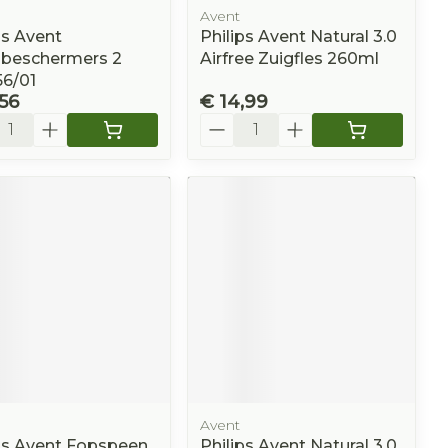
Avent
ps Avent
Philips Avent Natural 3.0
lbeschermers 2
Airfree Zuigfles 260ml
56/01
,56
€ 14,99
l
Aantal
Avent
ps Avent Fopspeen
Philips Avent Natural 3.0