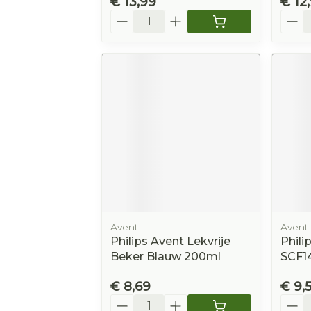
€ 13,99
€ 12
Aantal
Aanta
Avent
Avent
Philips Avent Lekvrije
Phili
Beker Blauw 200ml
SCF1
€ 8,69
€ 9,
Aantal
Aanta