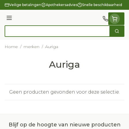
Ga naar de inhoud
Veilige betalingen
Apothekersadvies
Snelle beschikbaarheid
Menu
Zoek
Product, merk, categorie...
Home
/
merken
/
Auriga
Auriga
Geen producten gevonden voor deze selectie.
Blijf op de hoogte van nieuwe producten