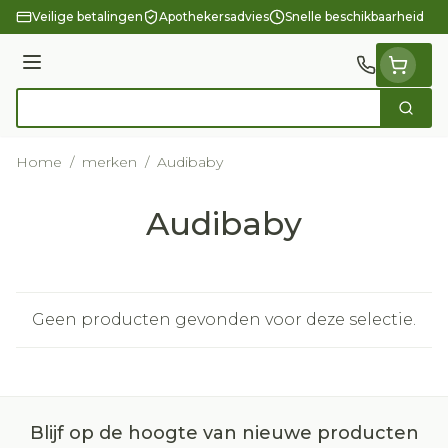
Ga naar de inhoud
Veilige betalingen
Apothekersadvies
Snelle beschikbaarheid
Menu
Zoek
Product, merk, categorie...
Home
/
merken
/
Audibaby
Audibaby
Geen producten gevonden voor deze selectie.
Blijf op de hoogte van nieuwe producten