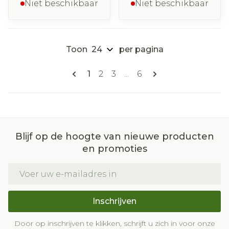
Niet beschikbaar
Niet beschikbaar
Toon
per pagina
Pagina's
U lees momenteel pagina
Pagina
Pagina
Pagina
1
2
3
...
6
Blijf op de hoogte van nieuwe producten
en promoties
E-mail adres
Inschrijven
Door op inschrijven te klikken, schrijft u zich in voor onze