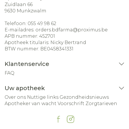
Zuidlaan 66
9630
Munkzwalm
Telefoon:
055 49 98 62
E-mailadres:
orders.bdfarma@
proximus.be
APB nummer:
452701
Apotheek titularis:
Nicky Bertrand
BTW nummer:
BE0458341331
Klantenservice
FAQ
Uw apotheek
Over ons
Nuttige links
Gezondheidsnieuws
Apotheker van wacht
Voorschrift
Zorgtarieven