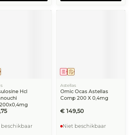
eesmiddel
Op voorschrift
Geneesmiddel
Op voorschrift
as
Astellas
ulosine Hcl
Omic Ocas Astellas
nouchi
Comp 200 X 0,4mg
200x0,4mg
,75
€ 149,50
 beschikbaar
Niet beschikbaar