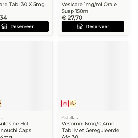
are Tabl 30 X 5mg
Vesicare 1mg/ml Orale
Susp 150ml
,34
€ 27,70
Reserveer
Reserveer
eesmiddel
Op voorschrift
Geneesmiddel
Op voorschrift
as
Astellas
ulosine Hcl
Vesomni 6mg/0,4mg
nouchi Caps
Tabl Met Gereguleerde
,4mg
Afg 30