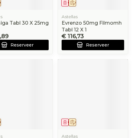
eesmiddel
Op voorschrift
Geneesmiddel
Op voorschrift
as
Astellas
iga Tabl 30 X 25mg
Evrenzo 50mg Filmomh
Tabl 12 X 1
,89
€ 116,73
Reserveer
Reserveer
eesmiddel
Op voorschrift
Geneesmiddel
Op voorschrift
as
Astellas