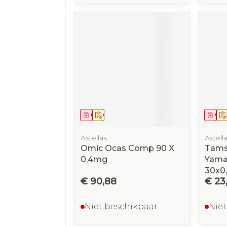
Geneesmiddel
Op voorschrift
Gen
Astellas
Astell
Omic Ocas Comp 90 X
Tams
0,4mg
Yama
30x0
€ 90,88
€ 23
Niet beschikbaar
Niet