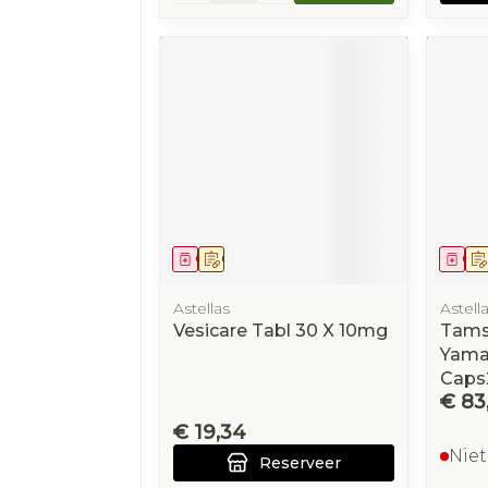
Geneesmiddel
Op voorschrift
Gen
Astellas
Astell
Vesicare Tabl 30 X 10mg
Tams
Yama
Caps
€ 83
€ 19,34
Niet
Reserveer