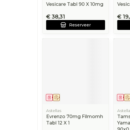
Vesicare Tabl 90 X 10mg
Vesic
€ 38,31
€ 19
Reserveer
Geneesmiddel
Op voorschrift
Gen
Astellas
Astell
Evrenzo 70mg Filmomh
Tams
Tabl 12 X 1
Yama
90x0