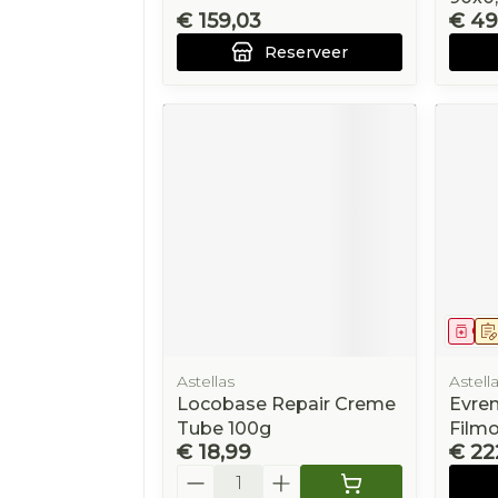
€ 159,03
€ 49
Reserveer
Gen
Astellas
Astell
Locobase Repair Creme
Evre
Tube 100g
Filmo
€ 18,99
€ 22
Aantal