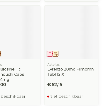
eesmiddel
Op voorschrift
Geneesmiddel
Op voorschrift
as
Astellas
ulosine Hcl
Evrenzo 20mg Filmomh
nouchi Caps
Tabl 12 X 1
,4mg
,00
€ 52,15
 beschikbaar
Niet beschikbaar