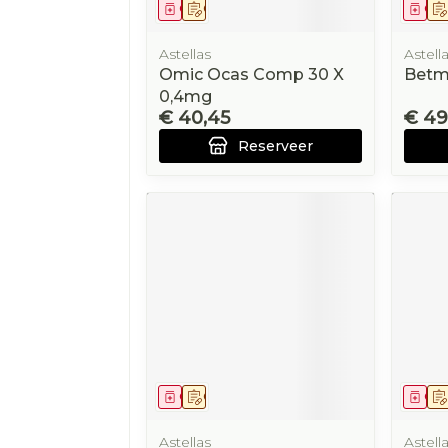
Geneesmiddel
Op voorschrift
Gen
Astellas
Astell
Omic Ocas Comp 30 X
Betm
0,4mg
€ 40,45
€ 49
Reserveer
Geneesmiddel
Op voorschrift
Gen
Astellas
Astell