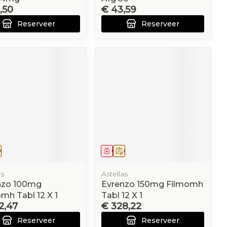
,50
€ 43,59
Reserveer
Reserveer
eesmiddel
Op voorschrift
Geneesmiddel
Op voorschrift
as
Astellas
nzo 100mg
Evrenzo 150mg Filmomh
mh Tabl 12 X 1
Tabl 12 X 1
2,47
€ 328,22
Reserveer
Reserveer