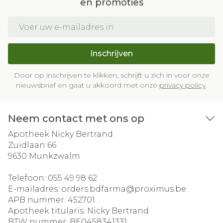
en promoties
E-mail adres
Inschrijven
Door op inschrijven te klikken, schrijft u zich in voor onze
nieuwsbrief en gaat u akkoord met onze
privacy policy
.
Neem contact met ons op
Apotheek Nicky Bertrand
Zuidlaan 66
9630
Munkzwalm
Telefoon:
055 49 98 62
E-mailadres:
orders.bdfarma@
proximus.be
APB nummer:
452701
Apotheek titularis:
Nicky Bertrand
BTW nummer:
BE0458341331