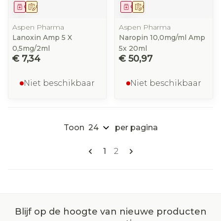
Geneesmiddel
Op voorschrift
Geneesmiddel
Op voorschrift
Aspen Pharma
Aspen Pharma
Lanoxin Amp 5 X
Naropin 10,0mg/ml Amp
0,5mg/2ml
5x 20ml
€ 7,34
€ 50,97
Niet beschikbaar
Niet beschikbaar
Toon
per pagina
Pagina's
U lees momenteel pagina
Pagina
1
2
Blijf op de hoogte van nieuwe producten