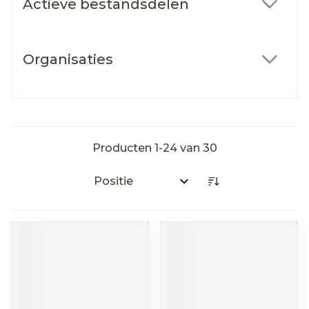
Actieve bestandsdelen
filter
Organisaties
filter
Producten
1
-
24
van
30
Sorteer op: