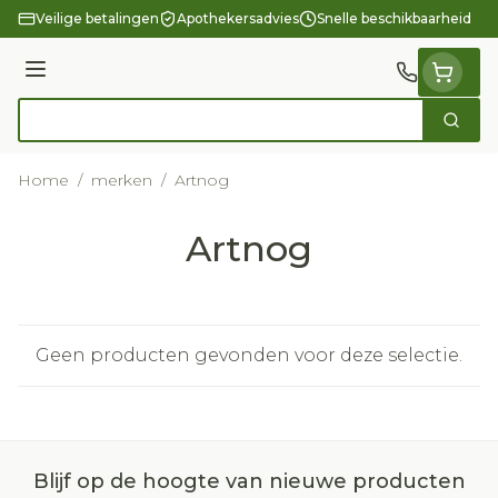
Ga naar de inhoud
Veilige betalingen
Apothekersadvies
Snelle beschikbaarheid
Menu
Zoek
Product, merk, categorie...
Home
/
merken
/
Artnog
Artnog
Geen producten gevonden voor deze selectie.
Blijf op de hoogte van nieuwe producten