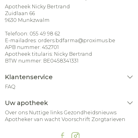
Apotheek Nicky Bertrand
Zuidlaan 66
9630
Munkzwalm
Telefoon:
055 49 98 62
E-mailadres:
orders.bdfarma@
proximus.be
APB nummer:
452701
Apotheek titularis:
Nicky Bertrand
BTW nummer:
BE0458341331
Klantenservice
FAQ
Uw apotheek
Over ons
Nuttige links
Gezondheidsnieuws
Apotheker van wacht
Voorschrift
Zorgtarieven