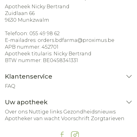
Apotheek Nicky Bertrand
Zuidlaan 66
9630
Munkzwalm
Telefoon:
055 49 98 62
E-mailadres:
orders.bdfarma@
proximus.be
APB nummer:
452701
Apotheek titularis:
Nicky Bertrand
BTW nummer:
BE0458341331
Klantenservice
FAQ
Uw apotheek
Over ons
Nuttige links
Gezondheidsnieuws
Apotheker van wacht
Voorschrift
Zorgtarieven