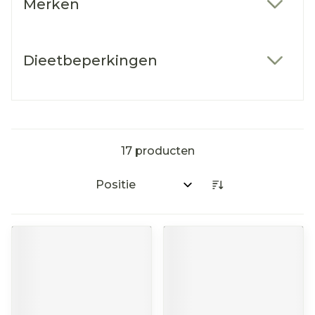
Merken
filter
Dieetbeperkingen
filter
17
producten
Sorteer op: