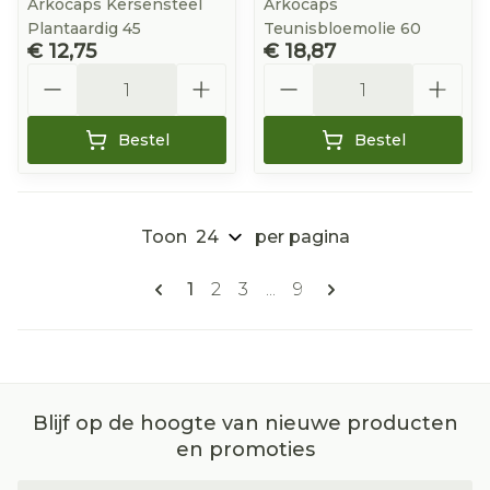
Arkocaps Kersensteel
Arkocaps
Plantaardig 45
Teunisbloemolie 60
€ 12,75
€ 18,87
Aantal
Aantal
Bestel
Bestel
Toon
per pagina
Pagina's
U lees momenteel pagina
Pagina
Pagina
Pagina
1
2
3
...
9
Blijf op de hoogte van nieuwe producten
en promoties
E-mail adres