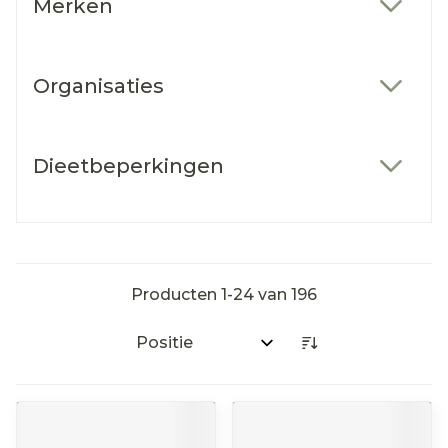
Merken
filter
Organisaties
filter
Dieetbeperkingen
filter
Producten
1
-
24
van
196
Sorteer op: