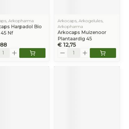
aps, Arkopharma
Arkocaps, Arkogelules,
caps Harpadol Bio
Arkopharma
Arkocaps Muizenoor
 45 Nf
Plantaardig 45
,88
€ 12,75
l
Aantal