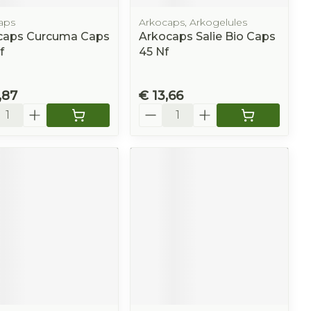
aps
Arkocaps, Arkogelules
caps Curcuma Caps
Arkocaps Salie Bio Caps
f
45 Nf
,87
€ 13,66
l
Aantal