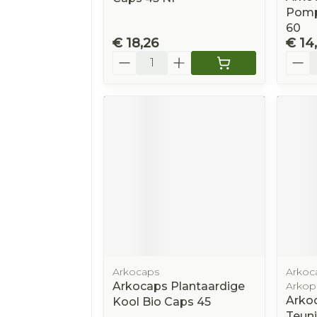
Pomp
60
€ 18,26
€ 14
Aantal
Aanta
Arkocaps
Arkoca
Arkocaps Plantaardige
Arkop
Arko
Kool Bio Caps 45
Teun