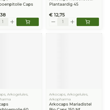
oenpitolie Caps
Plantaardig 45
,38
€ 12,75
l
Aantal
ps, Arkogelules,
Arkocaps, Arkogelules,
harma
Arkopharma
caps
Arkocaps Mariadistel
isbloemolie 60
Bio Caps 150 Nf