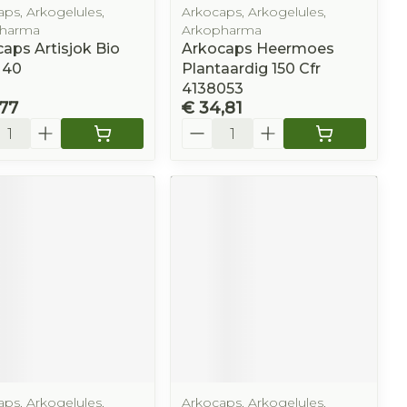
ps, Arkogelules,
Arkocaps, Arkogelules,
harma
Arkopharma
aps Artisjok Bio
Arkocaps Heermoes
 40
Plantaardig 150 Cfr
4138053
,77
€ 34,81
l
Aantal
ps, Arkogelules,
Arkocaps, Arkogelules,