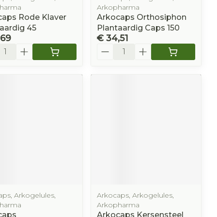
harma
Arkopharma
caps Rode Klaver
Arkocaps Orthosiphon
aardig 45
Plantaardig Caps 150
,69
€ 34,51
l
Aantal
ps, Arkogelules,
Arkocaps, Arkogelules,
harma
Arkopharma
caps
Arkocaps Kersensteel