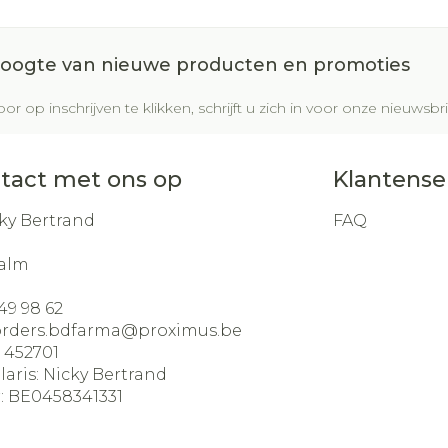
Glauco
Make-u
Ademhal
gebrui
Nagels
Toon m
m en
Badkam
 hoogte van nieuwe producten en promoties
dicure
Eyeline
Allergie
Nagellak
al
Bed
Mascar
Oor
or op inschrijven te klikken, schrijft u zich in voor onze nieuws
Kalk- en schimmelnagels
Doorlig
sel
Oogsc
Nagelbijten
Anti tumor middelen
Toon m
Toon m
tact met ons op
Klantense
Nagelversterkend
ndenborstels
Toon meer
ky Bertrand
FAQ
Snurken
los
alm
Supplementen
49 98 62
orders.bdfarma@
proximus.be
:
452701
laris:
Nicky Bertrand
:
BE0458341331