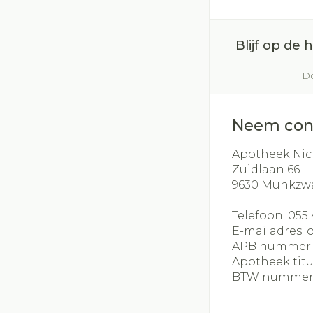
slijmhoest
Batterijen
Handhygiëne
Massagebalse
Toebehoren
Blijf op de
Manicure & pe
inhalatie
Steriel materia
Do
Mond
Hormonaal stel
Droge mond
Neem con
Elektrische ta
Apotheek Nic
Interdentaal - f
Zuidlaan 66
9630
Munkzw
Kunstgebit
Toon meer
Telefoon:
055 
E-mailadres:
APB nummer
Apotheek titu
BTW nummer