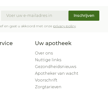
Buik
om
p penselen en
ing en zuurstof
Doffe huid
Diverse geneesmiddelen
ksvoorwerpen
Arm
eer
E-mail adres
er
Toon meer
Inschrijven
r - oogpotlood
Elleboog
a
Enkel en voet
brief en gaat u akkoord met onze
privacy policy
.
Haar
Zelfbruiner
gen - decubitis
haduw
Toon meer
eer
eer
rvice
Uw apotheek
Scheren
Over ons
Nuttige links
Gezondheidsnieuws
CBD
Apotheker van wacht
Voorschrift
Zorgtarieven