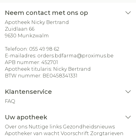
Neem contact met ons op
Apotheek Nicky Bertrand
Zuidlaan 66
9630
Munkzwalm
Telefoon:
055 49 98 62
E-mailadres:
orders.bdfarma@
proximus.be
APB nummer:
452701
Apotheek titularis:
Nicky Bertrand
BTW nummer:
BE0458341331
Klantenservice
FAQ
Uw apotheek
Over ons
Nuttige links
Gezondheidsnieuws
Apotheker van wacht
Voorschrift
Zorgtarieven