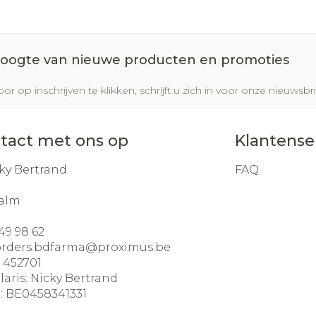
Glauco
Make-u
Ademhal
gebrui
Nagels
Toon m
m en
Badkam
dicure
Eyeline
Allergie
Nagellak
 hoogte van nieuwe producten en promoties
al
Bed
Mascar
Oor
Kalk- en schimmelnagels
Doorlig
or op inschrijven te klikken, schrijft u zich in voor onze nieuws
sel
Oogsc
Nagelbijten
Anti tumor middelen
Toon m
Toon m
Nagelversterkend
tact met ons op
Klantense
ndenborstels
Toon meer
Snurken
los
ky Bertrand
FAQ
Supplementen
alm
49 98 62
orders.bdfarma@
proximus.be
:
452701
laris:
Nicky Bertrand
:
BE0458341331