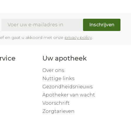
Buik
om
p penselen en
ing en zuurstof
Doffe huid
Diverse geneesmiddelen
ksvoorwerpen
Arm
eer
er
Toon meer
r - oogpotlood
E-mail adres
Elleboog
Inschrijven
a
Enkel en voet
Haar
Zelfbruiner
gen - decubitis
brief en gaat u akkoord met onze
privacy policy
.
haduw
Toon meer
eer
eer
rvice
Uw apotheek
Scheren
Over ons
Nuttige links
CBD
Gezondheidsnieuws
Apotheker van wacht
Voorschrift
Zorgtarieven