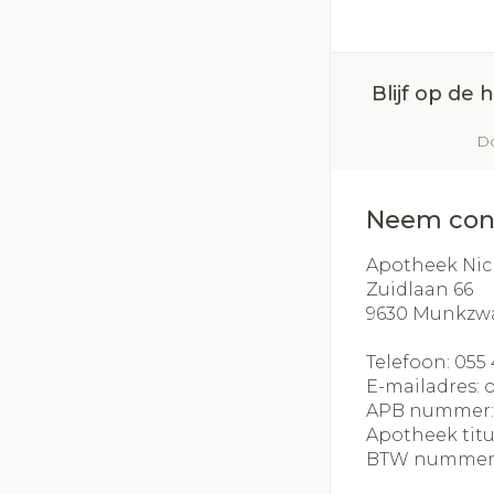
slijmhoest
Batterijen
Handhygiëne
Massagebalse
Toebehoren
Manicure & pe
inhalatie
Blijf op de
Steriel materia
Mond
Do
Hormonaal stel
Droge mond
Neem con
Elektrische ta
Interdentaal - f
Apotheek Nic
Zuidlaan 66
Kunstgebit
9630
Munkzw
Toon meer
Telefoon:
055 
E-mailadres:
APB nummer
Apotheek titu
BTW nummer