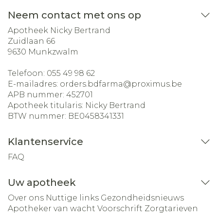
Neem contact met ons op
Apotheek Nicky Bertrand
Zuidlaan 66
9630
Munkzwalm
Telefoon:
055 49 98 62
E-mailadres:
orders.bdfarma@
proximus.be
APB nummer:
452701
Apotheek titularis:
Nicky Bertrand
BTW nummer:
BE0458341331
Klantenservice
FAQ
Uw apotheek
Over ons
Nuttige links
Gezondheidsnieuws
Apotheker van wacht
Voorschrift
Zorgtarieven