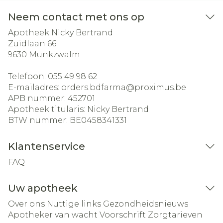
Neem contact met ons op
Apotheek Nicky Bertrand
Zuidlaan 66
9630
Munkzwalm
Telefoon:
055 49 98 62
E-mailadres:
orders.bdfarma@
proximus.be
APB nummer:
452701
Apotheek titularis:
Nicky Bertrand
BTW nummer:
BE0458341331
Klantenservice
FAQ
Uw apotheek
Over ons
Nuttige links
Gezondheidsnieuws
Apotheker van wacht
Voorschrift
Zorgtarieven