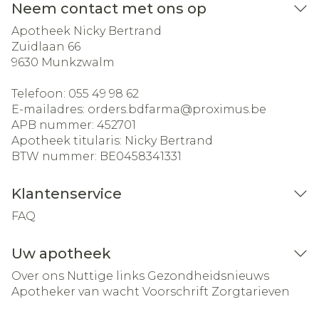
Neem contact met ons op
Apotheek Nicky Bertrand
Zuidlaan 66
9630
Munkzwalm
Telefoon:
055 49 98 62
E-mailadres:
orders.bdfarma@
proximus.be
APB nummer:
452701
Apotheek titularis:
Nicky Bertrand
BTW nummer:
BE0458341331
Klantenservice
FAQ
Uw apotheek
Over ons
Nuttige links
Gezondheidsnieuws
Apotheker van wacht
Voorschrift
Zorgtarieven