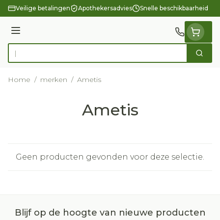
Ga naar de inhoud
Veilige betalingen
Apothekersadvies
Snelle beschikbaarheid
Menu
Zoek
Product, merk, categorie...
Home
/
merken
/
Ametis
Ametis
Geen producten gevonden voor deze selectie.
Blijf op de hoogte van nieuwe producten