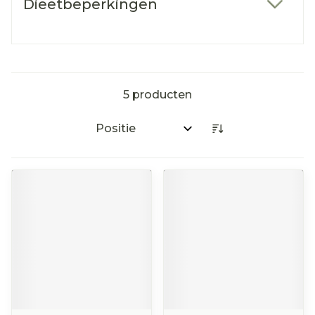
Dieetbeperkingen
filter
5
producten
Sorteer op: