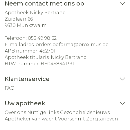
Neem contact met ons op
Apotheek Nicky Bertrand
Zuidlaan 66
9630
Munkzwalm
Telefoon:
055 49 98 62
E-mailadres:
orders.bdfarma@
proximus.be
APB nummer:
452701
Apotheek titularis:
Nicky Bertrand
BTW nummer:
BE0458341331
Klantenservice
FAQ
Uw apotheek
Over ons
Nuttige links
Gezondheidsnieuws
Apotheker van wacht
Voorschrift
Zorgtarieven