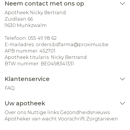
Neem contact met ons op
Apotheek Nicky Bertrand
Zuidlaan 66
9630
Munkzwalm
Telefoon:
055 49 98 62
E-mailadres:
orders.bdfarma@
proximus.be
APB nummer:
452701
Apotheek titularis:
Nicky Bertrand
BTW nummer:
BE0458341331
Klantenservice
FAQ
Uw apotheek
Over ons
Nuttige links
Gezondheidsnieuws
Apotheker van wacht
Voorschrift
Zorgtarieven