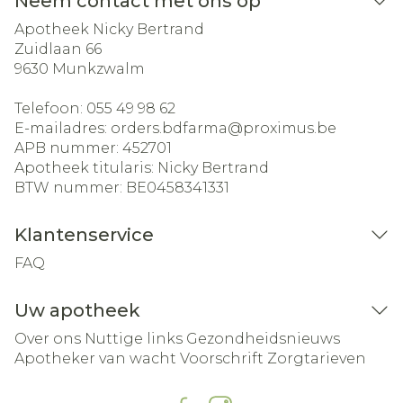
Neem contact met ons op
Apotheek Nicky Bertrand
Zuidlaan 66
9630
Munkzwalm
Telefoon:
055 49 98 62
E-mailadres:
orders.bdfarma@
proximus.be
APB nummer:
452701
Apotheek titularis:
Nicky Bertrand
BTW nummer:
BE0458341331
Klantenservice
FAQ
Uw apotheek
Over ons
Nuttige links
Gezondheidsnieuws
Apotheker van wacht
Voorschrift
Zorgtarieven